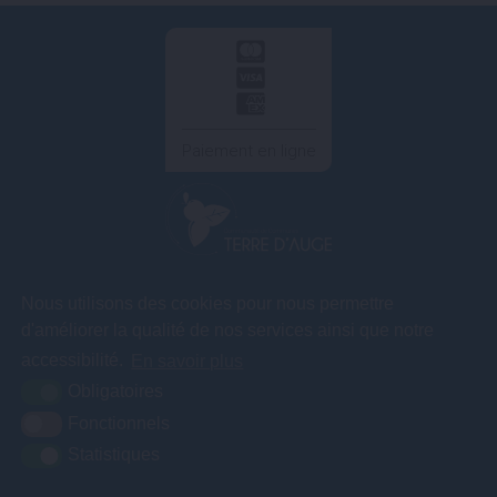
Paiement en ligne
COMMUNAUTÉ DE COMMUNES TERRE D'AUGE
Nous utilisons des cookies pour nous permettre
3A rue des
d'améliorer la qualité de nos services ainsi que notre
Artificiers – ZA
Le Gosset
accessibilité.
En savoir plus
14130 Pont l'Evêque
Obligatoires
Fonctionnels
Statistiques
02 31 65 04 75
Contact