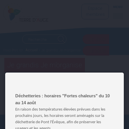
MENU
Espace
membres
JE SUIS
Vous êtes ici :
Accueil
»
Je grandis
Je m’organise
JE SUIS
Je grandis Je m’organise
Déchetteries : horaires "Fortes chaleurs" du 10
au 14 août
En raison des températures élevées prévues dans les
prochains jours, les horaires seront aménagés sur la
déchetterie de Pont l'Évêque, afin de préserver les
usagers et les agents.