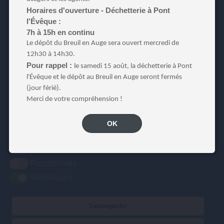
Horaires d'ouverture - Déchetterie à Pont
l'Évêque :
7h à 15h en continu
Paiement en ligne
Le dépôt du Breuil en Auge sera ouvert mercredi de
12h30 à 14h30.
Pour rappel :
le samedi 15 août, la déchetterie à Pont
l'Évêque et le dépôt au Breuil en Auge seront fermés
(jour férié).
Merci de votre compréhension !
COMMUNAUTÉ DE COMMUNES TERRE D'AUGE
Nous utilisons des cookies pour nous permettre
3A rue des
d'améliorer la qualité de nos services ainsi que notre
OK
Artificiers – ZA
Le Gosset
accessibilité.
En savoir plus
14130 Pont l'Evêque
Obligatoires
Fonctionnels
Statistiques
02 31 65 04 75
Contact
Nos services vous accueillent du lundi au vendredi de 9h00 à 12h30
Sauvegarder
et de 13h30 à 17h00.