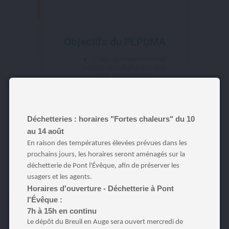
Objectifs du PLPDMA
Créer un environnement
plus propre et plus durable
pour notre territoire
Réduire la quantité de
déchets produits
Favoriser le recyclage et
la réutilisation
Sensibiliser et mobiliser la
Déchetteries : horaires "Fortes chaleurs" du 10
population aux enjeux de la
au 14 août
gestion et de la production
de déchets.
En raison des températures élevées prévues dans les
prochains jours, les horaires seront aménagés sur la
déchetterie de Pont l'Évêque, afin de préserver les
usagers et les agents.
Horaires d'ouverture - Déchetterie à Pont
Pour atteindre les objectifs, nous avons défini des axes stratégiques,
l'Évêque :
dont découlent des actions concrètes qui seront réalisées en
7h à 15h en continu
collaboration avec les parties prenantes concernées.
Le dépôt du Breuil en Auge sera ouvert mercredi de