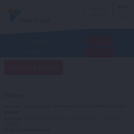
MENU
Espace
membres
JE SUIS
Vous êtes ici :
Accueil
» Mentions légales
JE SUIS
Mentions légales
Editeur
Directeur de publication : COMMUNAUTÉ DE COMMUNES TERRE
D’AUGE
Adresse :
9 rue de l’hippodrome – ZI la Croix Brisée – 14130 Pont
l’Evêque
Siret : 24140087800070