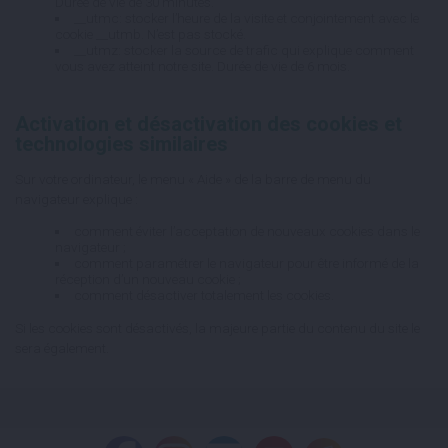
Durée de vie de 30 minutes.
__utmc: stocker l’heure de la visite et conjointement avec le
cookie __utmb. N’est pas stocké.
__utmz: stocker la source de trafic qui explique comment
vous avez atteint notre site. Durée de vie de 6 mois.
Activation et désactivation des cookies et
technologies similaires
Sur votre ordinateur, le menu « Aide » de la barre de menu du
navigateur explique :
comment éviter l’acceptation de nouveaux cookies dans le
navigateur ;
comment paramétrer le navigateur pour être informé de la
réception d’un nouveau cookie ;
comment désactiver totalement les cookies.
Si les cookies sont désactivés, la majeure partie du contenu du site le
sera également.