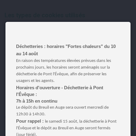
Les types de cookies utilisés
Vous pouvez à tout moment configurer vos préférences en matière de
cookies en cliquant sur le lien “Confidentialité” situé en bas à droite de
votre écran.
Déchetteries : horaires "Fortes chaleurs" du 10
Ce site utilise différents types de cookies pour son bon fonctionnement
au 14 août
et pour l’analyse statistique des visites sur le site.
En raison des températures élevées prévues dans les
Obligatoires
: cookies internes nécessaires au site pour
prochains jours, les horaires seront aménagés sur la
fonctionner. Si vous décidez de bloquer tous les cookies par
l’intermédiaire de votre navigateur internet, votre navigation
déchetterie de Pont l'Évêque, afin de préserver les
pourrait s’en trouver altérée.
usagers et les agents.
Fonctionnels
: cookies internes et de services tiers
Horaires d'ouverture - Déchetterie à Pont
permettant d’améliorer votre confort de navigation sur notre site
et votre expérience utilisateur.
l'Évêque :
Statistiques
: cookies de mesure d’audience. Nous
7h à 15h en continu
mesurons ainsi par exemple le nombre de visites, le nombre de
Le dépôt du Breuil en Auge sera ouvert mercredi de
pages vues et les pages les plus lues.
12h30 à 14h30.
Cookies obligatoires
Pour rappel :
le samedi 15 août, la déchetterie à Pont
PHPSESSID: stocke votre identifiant lors de la session de
l'Évêque et le dépôt au Breuil en Auge seront fermés
navigation sur le site
(jour férié).