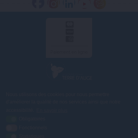
Paiement en ligne
COMMUNAUTÉ DE COMMUNES TERRE D'AUGE
Nous utilisons des cookies pour nous permettre
3A rue des
d'améliorer la qualité de nos services ainsi que notre
Artificiers – ZA
Le Gosset
accessibilité.
En savoir plus
14130 Pont l'Evêque
Obligatoires
Fonctionnels
Statistiques