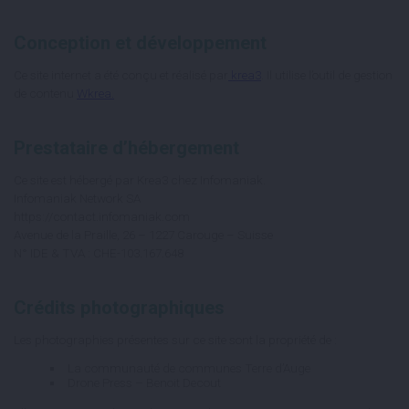
Conception et développement
Ce site internet a été conçu et réalisé par
krea3
. Il utilise l’outil de gestion
de contenu
Wkrea.
Prestataire d’hébergement
Ce site est hébergé par Krea3 chez Infomaniak.
Infomaniak Network SA
https://contact.infomaniak.com
Avenue de la Praille, 26 – 1227 Carouge – Suisse
N° IDE & TVA : CHE-103.167.648
Crédits photographiques
Les photographies présentes sur ce site sont la propriété de :
La communauté de communes Terre d’Auge
Drone Press – Benoit Decout