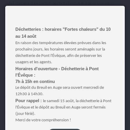
SCOT (secteur 5, ex canton de Pont-l’Évêque et 4 de ex Copadoz) :
Delphine CARVAL BOULANGER, Pierre CARREL Jacques VALLEE,
Nesrine LANGIN, Martine MARTIN
SCOT (secteur 6, ex canton Blangy le Chateau) : Françoise
Déchetteries : horaires "Fortes chaleurs" du 10
SPRUYTTE, Pierre AVOINE, David POTTIER, Steve REYDELLET
au 14 août
SCOT (secteur 3, Cambremer) : Jean Christophe ROUSSEAU, Samuel
En raison des températures élevées prévues dans les
LECOINTRE
prochains jours, les horaires seront aménagés sur la
déchetterie de Pont l'Évêque, afin de préserver les
usagers et les agents.
Développement économique et
Horaires d'ouverture - Déchetterie à Pont
Attractivité
l'Évêque :
7h à 15h en continu
Le dépôt du Breuil en Auge sera ouvert mercredi de
12h30 à 14h30.
Association locale pour les jeunes sans emploi
Pour rappel :
le samedi 15 août, la déchetterie à Pont
Titulaires : Éric HUET, Jennifer LORIOT, Laurent MAYEUX, Dorian
l'Évêque et le dépôt au Breuil en Auge seront fermés
COGE
(jour férié).
Merci de votre compréhension !
PLIE :