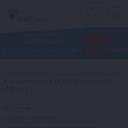
MENU
Espace
membres
JE SUIS
Vous êtes ici :
Accueil
»
Je découvre Terre d’Auge
»
Notre organisation
»
Les
JE SUIS
représentant(e)s dans les structures extérieures
Environnement et développement
durable
SPL Normantri
Représentant : David POTTIER
Syndicat d’Élimination et de Valorisation Énergétique des