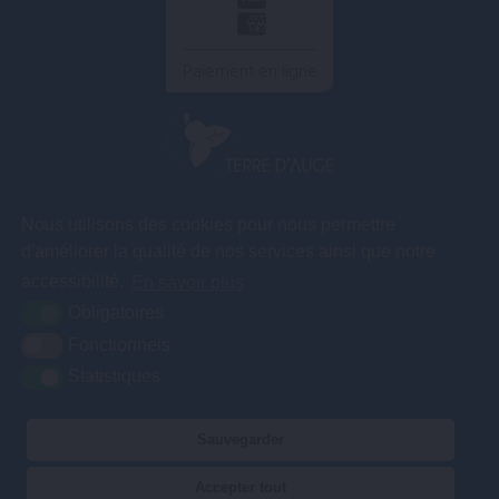
Paiement en ligne
COMMUNAUTÉ DE COMMUNES TERRE D'AUGE
Nous utilisons des cookies pour nous permettre
3A rue des
d'améliorer la qualité de nos services ainsi que notre
Artificiers – ZA
Le Gosset
accessibilité.
En savoir plus
14130 Pont l'Evêque
Obligatoires
Fonctionnels
Statistiques
02 31 65 04 75
Contact
Nos services vous accueillent du lundi au vendredi de 9h00 à 12h30
Sauvegarder
et de 13h30 à 17h00.
Accepter tout