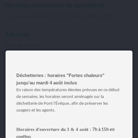
Horaires d’ouverture du secrétariat
Du lundi au vendredi de 09h00 à 12h00 et de 14h00 à 17h00
Adresse
3A rue des Artificiers
14130 Pont l’Evêque
Déchetteries : horaires "Fortes chaleurs"
jusqu’au mardi 4 août inclus
En raison des températures élevées prévues en ce début
de semaine, les horaires seront aménagés sur la
déchetterie de Pont l'Évêque, afin de préserver les
usagers et les agents.
Horaires d'ouverture du 3 & 4 août :
7h à 15h en
continu