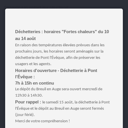
En savoir + en visitant leur site internet :
https://www.uciapontleveque.com/
Déchetteries : horaires "Fortes chaleurs" du 10
au 14 août
En raison des températures élevées prévues dans les
prochains jours, les horaires seront aménagés sur la
déchetterie de Pont l'Évêque, afin de préserver les
usagers et les agents.
Horaires d'ouverture - Déchetterie à Pont
l'Évêque :
7h à 15h en continu
Le dépôt du Breuil en Auge sera ouvert mercredi de
12h30 à 14h30.
L’ACAC de Blangy le Château
Pour rappel :
le samedi 15 août, la déchetterie à Pont
l'Évêque et le dépôt au Breuil en Auge seront fermés
L’ACAC est l’Association des Commercants et Artisants
Castelblangeois.
(jour férié).
Merci de votre compréhension !
Cliquez ici pour consulter leur page Facebook