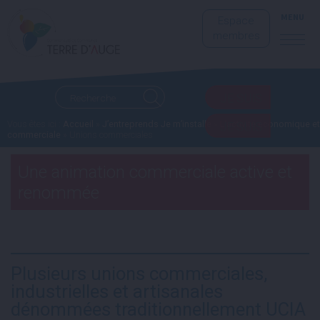
MENU
Espace
membres
JE SUIS
Vous êtes ici :
Accueil
»
J’entreprends Je m’installe
»
L’activité économique et
JE SUIS
commerciale
»
Unions commerciales
Une animation commerciale active et
renommée
Plusieurs unions commerciales,
industrielles et artisanales
dénommées traditionnellement UCIA