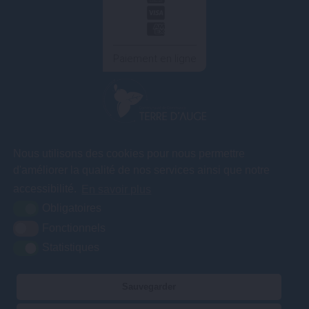
Paiement en ligne
COMMUNAUTÉ DE COMMUNES TERRE D'AUGE
Nous utilisons des cookies pour nous permettre
3A rue des
d'améliorer la qualité de nos services ainsi que notre
Artificiers – ZA
Le Gosset
accessibilité.
En savoir plus
14130 Pont l'Evêque
Obligatoires
Fonctionnels
Statistiques
02 31 65 04 75
Contact
Nos services vous accueillent du lundi au vendredi de 9h00 à 12h30
Sauvegarder
et de 13h30 à 17h00.