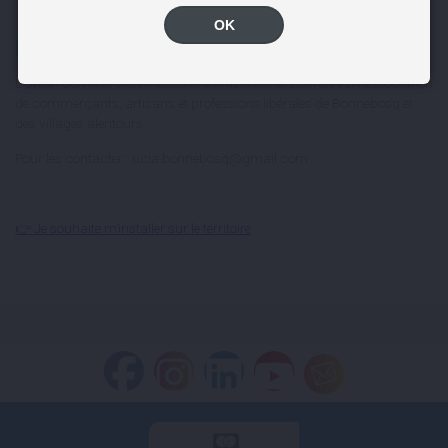
OK
L’UCIA de Bonnebosq
L’Union Commerciale Industrielle Artisanale et Libérale est l’association
de commerçants, artisans et professions libérales de Bonnebosq et
des villages alentours.
Pour les contacter : ucia.bonnebosq@gmail.com
👉 Je souhaite m’installer sur le territoire