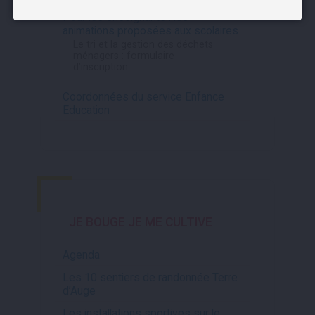
Pour les enseignants : les
animations proposées aux scolaires
Le tri et la gestion des déchets
ménagers : formulaire
d’inscription
Coordonnées du service Enfance
Education
JE BOUGE
JE ME CULTIVE
Agenda
Les 10 sentiers de randonnée Terre
d’Auge
Les installations sportives sur le