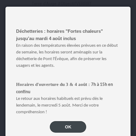
Terre d’Auge #ObjectifVERRRT
Je suis hébergeur : la taxe de séjour
Déchetteries : horaires "Fortes chaleurs"
jusqu’au mardi 4 août inclus
En raison des températures élevées prévues en ce début
de semaine, les horaires seront aménagés sur la
déchetterie de Pont l'Évêque, afin de préserver les
JE GRANDIS
JE M’ORGANISE
usagers et les agents.
Les écoles du territoire
Horaires d'ouverture du 3 & 4 août :
7h à 15h en
Le pôle enfance
continu
Les RPE : Relais Petite Enfance
Le retour aux horaires habituels est prévu dès le
Les services et activités proposés
lendemain, le mercredi 5 août. Merci de votre
par les RPE
compréhension !
Le Portail Familles : inscriptions
OK
(école, services périscolaires,
garderie, cantine, centre de loisirs)