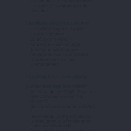
Le Point Info 14 France Services
Les conseillers numériques du
Calvados
La collecte et le tri des déchets
La collecte en porte à porte
Le tri des déchets
Où déposer le verre ?
Apprendre le compostage
Acheter un bac à ordures
ménagères ou un composteur
Coordonnées du service
Environnement
Les déchetteries Terre d’Auge
L’assainissement non collectif
Qu’est-ce que le SPANC (Service
Public d’Assainissement Non
Collectif)
Dans quel cas contacter le SPANC
?
Demande de contrôle préalable à
la conception et à l’implantation
d’une installation ANC
Demande de contrôle préalable à