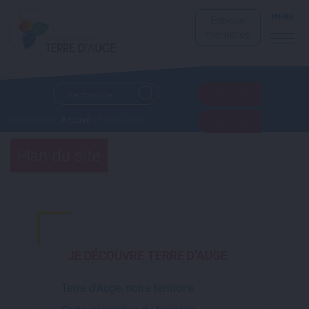
MENU
Espace
membres
JE SUIS
Vous êtes ici :
Accueil
» Plan du site
JE SUIS
Plan du site
JE DÉCOUVRE
TERRE D’AUGE
Terre d’Auge, notre territoire