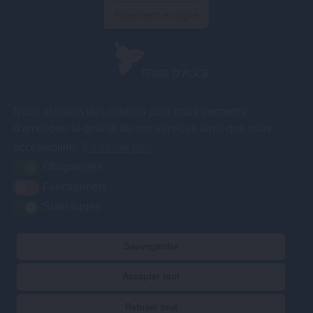
Paiement en ligne
COMMUNAUTÉ DE COMMUNES TERRE D'AUGE
Nous utilisons des cookies pour nous permettre
3A rue des
d'améliorer la qualité de nos services ainsi que notre
Artificiers – ZA
Le Gosset
accessibilité.
En savoir plus
14130 Pont l'Evêque
Obligatoires
Fonctionnels
Statistiques
02 31 65 04 75
Contact
Nos services vous accueillent du lundi au vendredi de 9h00 à 12h30
Sauvegarder
et de 13h30 à 17h00.
Accepter tout
Plan du site
Mentions légales
Accessibilité
Krea3
Refuser tout