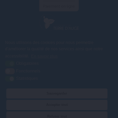
Paiement en ligne
COMMUNAUTÉ DE COMMUNES TERRE D'AUGE
Nous utilisons des cookies pour nous permettre
3A rue des
d'améliorer la qualité de nos services ainsi que notre
Artificiers – ZA
Le Gosset
accessibilité.
En savoir plus
14130 Pont l'Evêque
Obligatoires
Fonctionnels
Statistiques
02 31 65 04 75
Contact
Nos services vous accueillent du lundi au vendredi de 9h00 à 12h30
Sauvegarder
et de 13h30 à 17h00.
Accepter tout
Plan du site
Mentions légales
Accessibilité
Krea3
Refuser tout