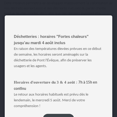
Cette initiative permettra de développer massivement la valorisation de
nos déchets alimentaires et des éléments naturels du jardin (herbe
tondue, feuilles mortes, etc.), afin que ces derniers puissent être
réutilisés comme engrais naturel !
Déchetteries : horaires "Fortes chaleurs"
jusqu’au mardi 4 août inclus
Terre d’Auge vous tiendra
En raison des températures élevées prévues en ce début
informé des actualités liées
de semaine, les horaires seront aménagés sur la
au déploiement des
déchetterie de Pont l'Évêque, afin de préserver les
composteurs,
usagers et les agents.
rendez-vous en 2024.
Horaires d'ouverture du 3 & 4 août :
7h à 15h en
continu
Le retour aux horaires habituels est prévu dès le
lendemain, le mercredi 5 août. Merci de votre
compréhension !