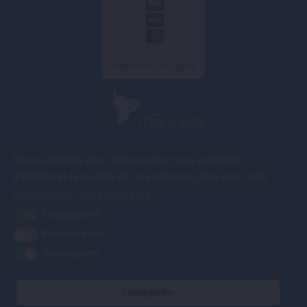
Paiement en ligne
COMMUNAUTÉ DE COMMUNES TERRE D'AUGE
Nous utilisons des cookies pour nous permettre
3A rue des
d'améliorer la qualité de nos services ainsi que notre
Artificiers – ZA
Le Gosset
accessibilité.
En savoir plus
14130 Pont l'Evêque
Obligatoires
Fonctionnels
Statistiques
02 31 65 04 75
Contact
Nos services vous accueillent du lundi au vendredi de 9h00 à 12h30
Sauvegarder
et de 13h30 à 17h00.