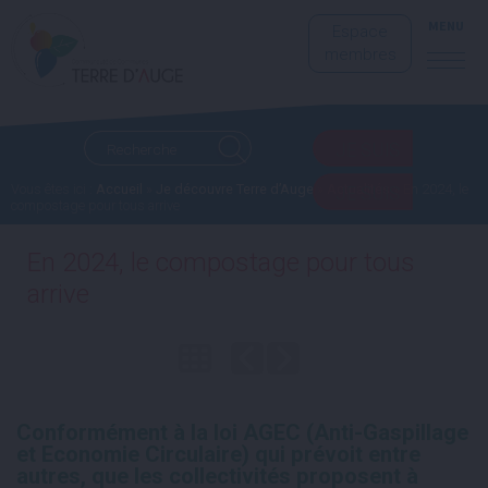
MENU
Espace
membres
JE SUIS
Vous êtes ici :
Accueil
»
Je découvre Terre d’Auge
»
Actualités
» En 2024, le
JE SUIS
compostage pour tous arrive
En 2024, le compostage pour tous
arrive
Conformément à la loi AGEC (
A
nti-
G
aspillage
et
E
conomie
C
irculaire) qui prévoit entre
autres, que les collectivités proposent à