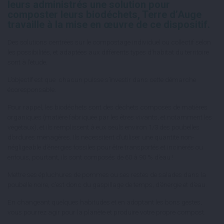
leurs administrés une solution pour
composter leurs biodéchets, Terre d’Auge
travaille à la mise en œuvre de ce dispositif.
Des solutions centrées sur le compostage individuel ou collectif selon
les possibilités, et adaptées aux différents types d’habitat du territoire
sont à l’étude.
L’objectif est que chacun puisse s’investir dans cette démarche
écoresponsable.
Pour rappel, les biodéchets sont des déchets composés de matières
organiques (matière fabriquée par les êtres vivants, et notamment les
végétaux), et ils remplissent à eux seuls environ 1/3 des poubelles
d’ordures ménagères. Ils nécessitent d’utiliser une quantité non-
négligeable d’énergies fossiles pour être transportés et incinérés ou
enfouis, pourtant, ils sont composés de 60 à 90 % d’eau !
Mettre ses épluchures de pommes ou ses restes de salades dans la
poubelle noire, c’est donc du gaspillage de temps, d’énergie et d’eau.
En changeant quelques habitudes et en adoptant les bons gestes,
vous pourrez agir pour la planète et produire votre propre compost.