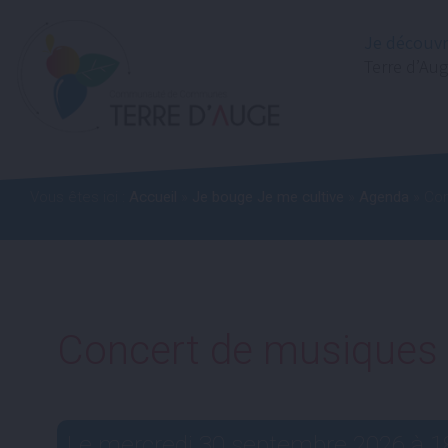
Je découv
Terre d’Au
Vous êtes ici :
Accueil
»
Je bouge Je me cultive
»
Agenda
» Con
Concert de musiques 
Le
mercredi
30 septembre 2026 à
1