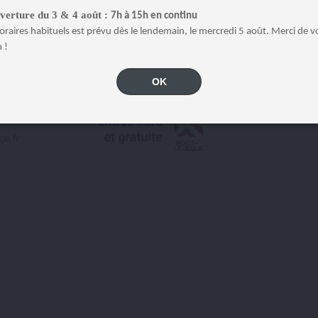
verture du 3 & 4 août :
7h à 15h en continu
oraires habituels est prévu dès le lendemain, le mercredi 5 août. Merci de v
 !
OK