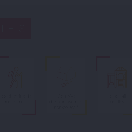
TIELS
Les chemins de
Contrôle
Le portail
randonnée
d’assainissement
familles
non-collectif