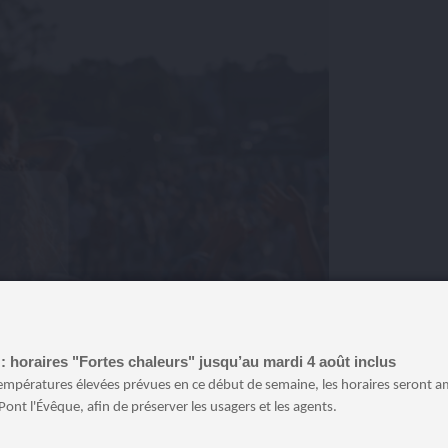
: horaires "Fortes chaleurs" jusqu’au mardi 4 août inclus
températures élevées prévues en ce début de semaine, les horaires seront a
Pont l'Évêque, afin de préserver les usagers et les agents.