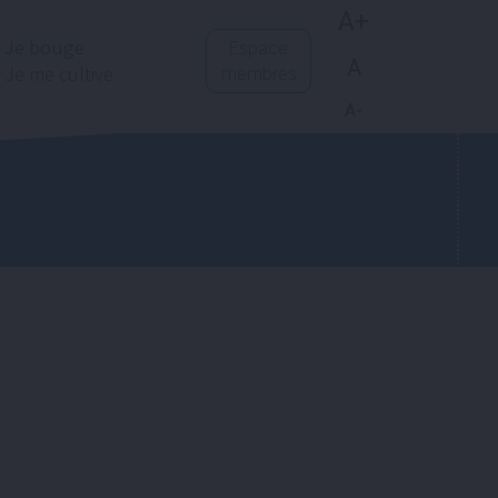
A+
Je bouge
Espace
A
Je me cultive
membres
A-