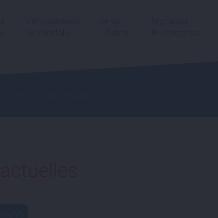
re
J’entreprends
Je vis
Je grandis
ge
Je m’installe
J’habite
Je m’organise
cert de musiques actuelles
actuelles
8h00