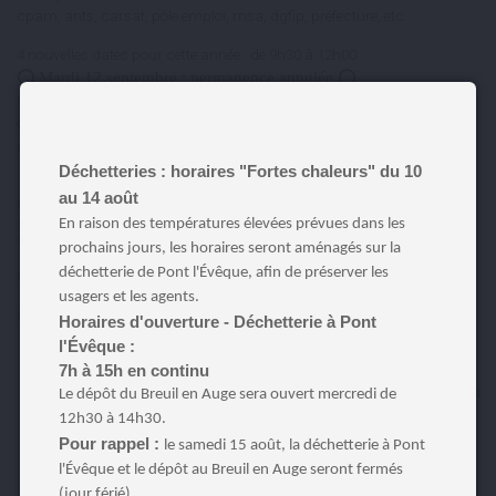
cpam, ants, carsat, pôle emploi, msa, dgfip, préfecture, etc.
4 nouvelles dates pour cette année : de 9h30 à 12h00
⭕️
Mardi 12 septembre : permanence annulée
⭕️
Mardi 10 octobre
⭕️
Mardi 07 novembre : permanence annulée faute de rendez-vous
⭕️
Mardi 05 décembre
Déchetteries : horaires "Fortes chaleurs" du 10
au 14 août
Pour prendre rendez-vous, vous pouvez contacter Mélissa PILLAZ-
CIOFOLO :
En raison des températures élevées prévues dans les
02.52.56.98.34 /
msap@terredauge.fr
prochains jours, les horaires seront aménagés sur la
déchetterie de Pont l'Évêque, afin de préserver les
Mairie :
4 avenue de Verdun – 14340 BONNEBOSQ
usagers et les agents.
Plus d’infos sur le Point Info 14 France Services :
cliquez ici
Horaires d'ouverture - Déchetterie à Pont
l'Évêque :
7h à 15h en continu
Le dépôt du Breuil en Auge sera ouvert mercredi de
ARTICLE PUBLIÉ LE LUNDI 9 OCTOBRE 2023
12h30 à 14h30.
Pour rappel :
le samedi 15 août, la déchetterie à Pont
l'Évêque et le dépôt au Breuil en Auge seront fermés
(jour férié).