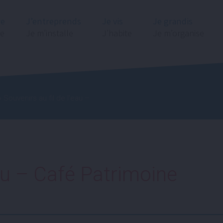
re
J’entreprends
Je vis
Je grandis
ge
Je m’installe
J’habite
Je m’organise
 Souvenirs au fil de l’eau –
eau – Café Patrimoine