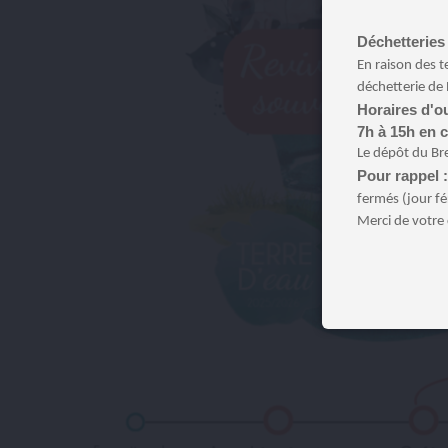
Déchetteries 
En raison des t
déchetterie de 
Horaires d'ou
7h à 15h en 
Le dépôt du Br
Pour rappel 
fermés (jour fé
Merci de votre