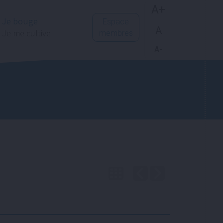
A+
Je bouge
Espace
A
Je me cultive
membres
A-