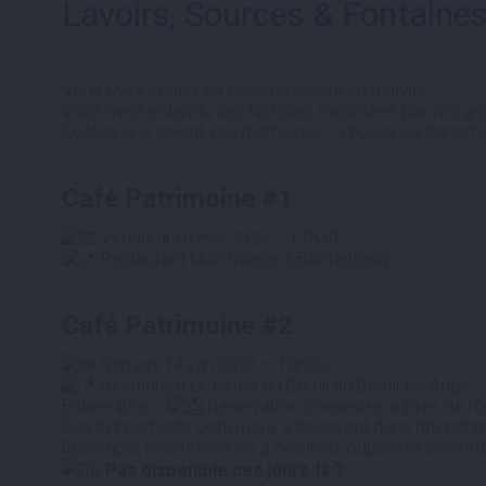
Lavoirs, Sources & Fontaines
Vous avez connu les anciens lavoirs en activité ?
Vous avez entendu des histoires racontées par vos gr
Quelles que soient vos mémoires – vécues ou transmise
Café Patrimoine #1
Vendredi 16 mai 2025 – 17h30
Restaurant Mon Village à Bonnebosq
Café Patrimoine #2
Samedi 14 juin 2025 – 10h30
Restaurant Le Relais du Breuil au Breuil-en-Auge
Entrée libre –
Réservation conseillée auprès de l’
Ces événements conviviaux s’inscrivent dans l’inventair
Ensemble, redonnons vie à ces lieux oubliés et constru
Pas disponible ces jours-là ?