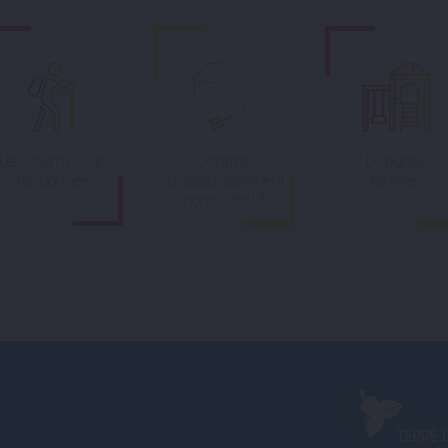
Les chemins de
Contrôle
Le portail
randonnée
d’assainissement
familles
non-collectif