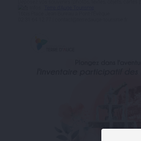
Déposez vos souvenirs (photos, textes, objets, cartes p
Infos :
Terre d’Auge Tourisme
16bis Place Jean Bureau à Pont-l’Évêque
02 31 64 12 77 | contact@terredauge-tourisme.fr