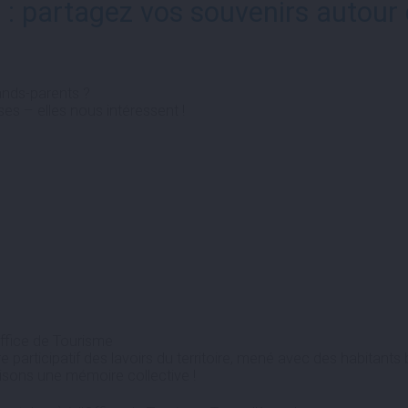
 : partagez vos souvenirs autour 
ands-parents ?
s – elles nous intéressent !
Office de Tourisme
e participatif des lavoirs du territoire, mené avec des habitant
isons une mémoire collective !