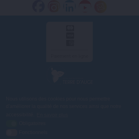
Paiement en ligne
COMMUNAUTÉ DE COMMUNES TERRE D'AUGE
Nous utilisons des cookies pour nous permettre
3A rue des
d'améliorer la qualité de nos services ainsi que notre
Artificiers – ZA
Le Gosset
accessibilité.
En savoir plus
14130 Pont l'Evêque
Obligatoires
Fonctionnels