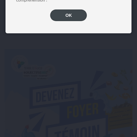
compréhension !
Fermeture des candidatures le dimanche 30 mars 2025
Début de l’opération : fin avril 2025
Pour plus d’informations, les personnes intéressées peuvent
OK
contacter la Communauté de Communes : 02 31 65 04 75 /
accueil@terredauge.fr