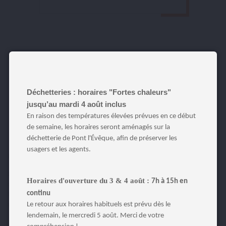
Modalités de participation :
Habiter sur le territoire à l’année, dans un logement
(appartement ou maison)
Aucune condition d’âge n’est requise
Déchetteries : horaires "Fortes chaleurs"
Toute composition de foyer est concernée (célibataire,
jusqu’au mardi 4 août inclus
couple, avec ou sans enfants)
Cette opération est gratuite, non rémunérée et non financée
En raison des températures élevées prévues en ce début
individuellement
de semaine, les horaires seront aménagés sur la
déchetterie de Pont l'Évêque, afin de préserver les
usagers et les agents.
Informations pratiques :
Les habitants intéressés sont invités à remplir le formulaire de premier
Horaires d'ouverture du 3 & 4 août :
7h à 15h en
contact
en cliquant ici
.
continu
Ils seront ensuite appelés par le service environnement pour plus de
détails sur l’opération et s’y inscrire officiellement.
Le retour aux horaires habituels est prévu dès le
lendemain, le mercredi 5 août. Merci de votre
Ouverture des candidatures le mercredi 26 février 2025