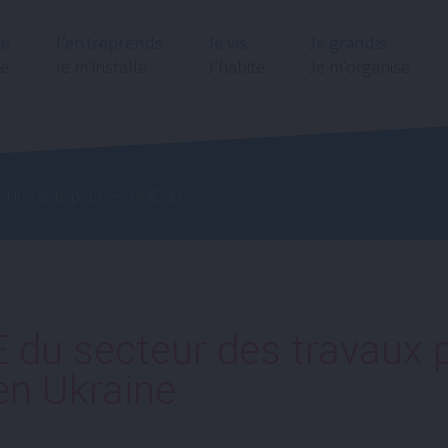
re
J’entreprends
Je vis
Je grandis
ge
Je m’installe
J’habite
Je m’organise
 Une aide pour les PME du
 du secteur des travaux 
en Ukraine