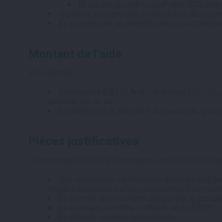
Et qui ont un chiff re d’aff aires (CA) an
Qui ne se trouvent pas en procédure de sauvega
Et qui n’ont pas de dette fiscale ou sociale 
Montant de l’aide
Son montant :
Correspond à 0,125 % du CA annuel 2021. Pour
ramener sur un an ;
Est plafonnée à 200 000 € au niveau du group
Pièces justificatives
La demande soit être accompagnée des justificatifs sui
Une déclaration sur l’honneur attestant que l’
fiscales ou sociales et de l’exploitation d’un matér
La somme des montants perçus par le groupe a
Le montant du chiffre d’affaires annuel 2021 ;
La date de création de l’entreprise ;