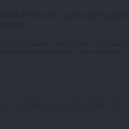
 PUBLICS : une aide financière
Ukraine
opose une aide financière d’aide aux petites et moyennes 
 économiques et financières de la guerre en Ukraine
. Cet
du gazole non routier.
 janvier 2022 ;
des secteurs d’activité des travaux publics mentionnés à l’annex
au sens du
9 de l’article R. 311-1 du code de la route
(matériel sp
e marchandises ou de personnes autres que des convoyeurs et do
à-dire pour les entreprises qui :