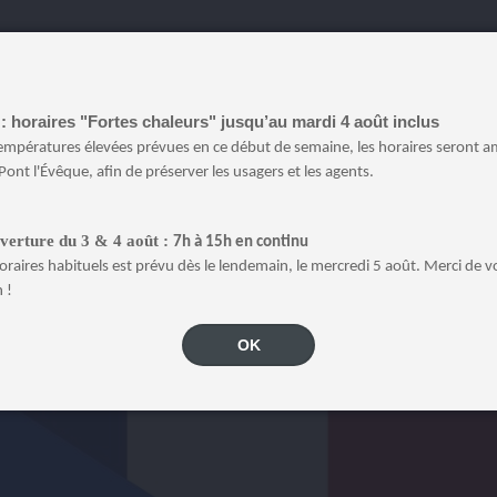
: horaires "Fortes chaleurs" jusqu’au mardi 4 août inclus
ai 2022.
températures élevées prévues en ce début de semaine, les horaires seront a
Pont l'Évêque, afin de préserver les usagers et les agents.
 seule fois sur le site
impots.gouv.fr
. Elle doit être
déposée au 
ltérieurement.
verture du 3 & 4 août :
7h à 15h en continu
oraires habituels est prévu dès le lendemain, le mercredi 5 août. Merci de v
 !
OK