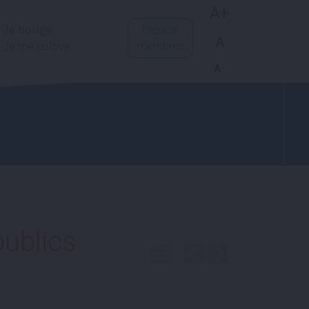
A+
Je bouge
Espace
A
Je me cultive
membres
A-
publics