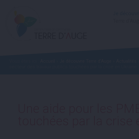
Je découv
Terre d’Au
Vous êtes ici :
Accueil
»
Je découvre Terre d’Auge
»
Actualités
»
secteur des travaux publics touchées par la crise en Ukraine
Une aide pour les PME
touchées par la crise 