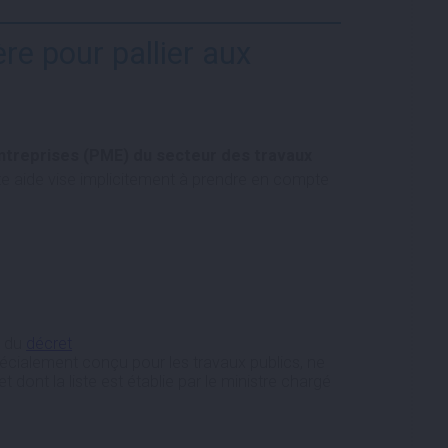
 pour pallier aux
entreprises (PME) du secteur des travaux
te aide vise implicitement à prendre en compte
e du
décret
écialement conçu pour les travaux publics, ne
nt la liste est établie par le ministre chargé