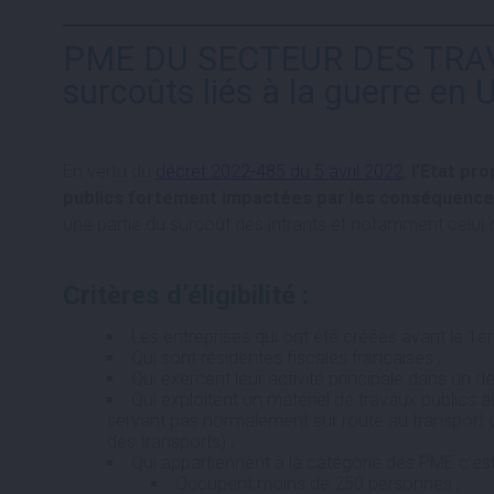
PME DU SECTEUR DES TRAVAUX
surcoûts liés à la guerre en 
En vertu du
décret 2022-485 du 5 avril 2022
,
l’Etat pr
publics fortement impactées par les conséquences
une partie du surcoût des intrants et notamment celui 
Critères d’éligibilité :
Les entreprises qui ont été créées avant le 1er
Qui sont résidentes fiscales françaises ;
Qui exercent leur activité principale dans un 
Qui exploitent un matériel de travaux publics 
servant pas normalement sur route au transport d
des transports) ;
Qui appartiennent à la catégorie des PME c’est-
Occupent moins de 250 personnes ;