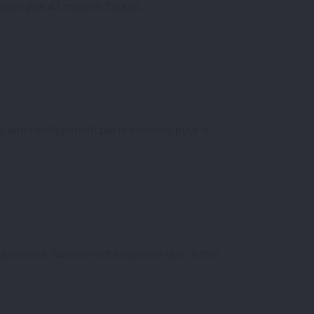
édant pas 43 millions d’euros.
lé automatiquement par le système pour le
ns déclarées, notamment s’agissant des dettes