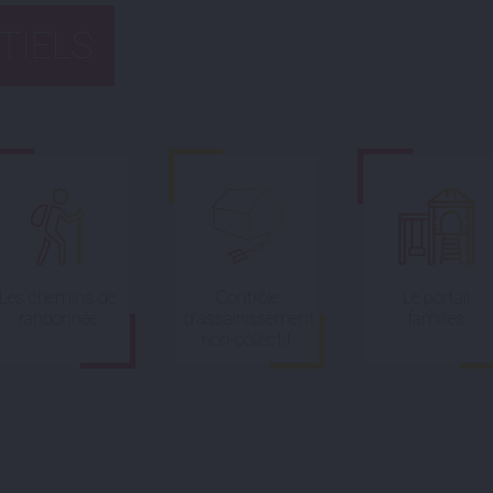
TIELS
Les chemins de
Contrôle
Le portail
randonnée
d’assainissement
familles
non-collectif