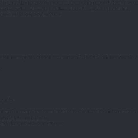
nuel n’excédant pas 50 millions d’euros ou un total de bilan n’exc
rde, redressements judiciaires ou en liquidation judiciaire ;
impayée au 31 décembre 2019
 les entreprises créées courant 2021, le CA 2021 sera recalcu
e.
vants :
entreprise remplit les conditions et l’exactitude des informatio
iel de travaux publics ;
u titre des aides de minimis ;