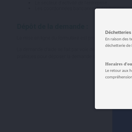
Le secteur d’activité de l’entreprise ;
Les coordonnées bancaires de l’entreprise.
Dépôt de la demande :
Déchetteries 
La mise en ligne du formulaire est programmée le 31 m
En raison des 
déchetterie de 
La demande d’aide se fait par voie dématérialisée en une
pratiques pour déposer la demande seront précisées u
Horaires d'ou
Le retour aux h
compréhension