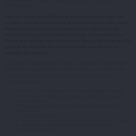
administratives.
Dans un souhait de simplification de ces démarches pour les
usagers, de modernisation des outils de traitement, mais aussi
de poursuite de la transition numérique qui s’opère depuis
plusieurs années déjà, Hubert Courseaux, président de Terre
d’Auge et Bruno Vay, vice-Président en charge de l’enfance et de
l’éducation ont désiré offrir un nouvel outil pour faciliter le
quotidien des familles.
Ce nouvel outil appelé « portail familles » vient répondre à cet objectif et
propose aux usagers de réaliser les démarches suivantes en toute
autonomie depuis n’importe quel outil connecté à internet (PC,
smartphone, tablette…) :
Mise à jour du dossier famille et des données personnelles :
membres de la famille, coordonnées, adresse de facturation,
services utilisés…
Inscription et modification des réservations aux services
périscolaires
Signaler une absence
Visualiser et payer les factures via une interface sécurisée,
S’informer sur les actualités de la Communauté de
Communes Terre d’Auge