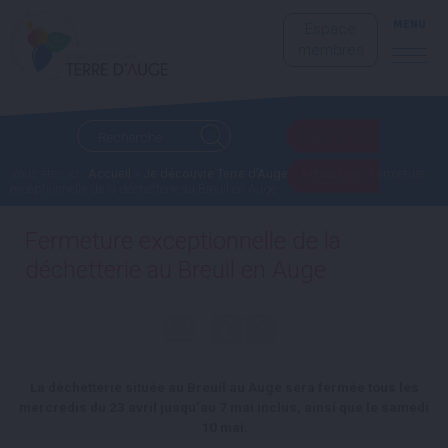
MENU
Espace
membres
JE SUIS
Vous êtes ici :
Accueil
»
Je découvre Terre d’Auge
»
Actualités
» Fermeture
JE SUIS
exceptionnelle de la déchetterie au Breuil en Auge
Fermeture exceptionnelle de la
déchetterie au Breuil en Auge
La déchetterie située au Breuil au Auge sera fermée tous les
mercredis du 23 avril jusqu’au 7 mai inclus, ainsi que le samedi
10 mai.