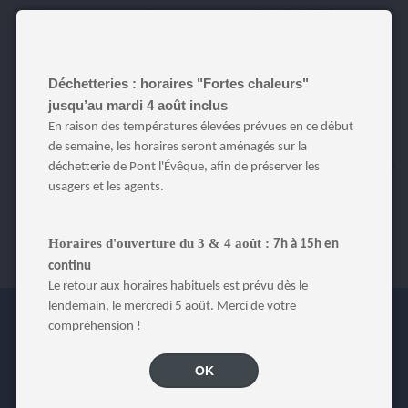
Vous serez en revanche reçu par nos agents à Pont l’Evêque aux
horaires habituels :
Lundi, mardi, mercredi, vendredi et samedi : 8h30-12h et
13h30-18h
Déchetteries : horaires "Fortes chaleurs"
Jeudi : fermée le matin – 13h30-18h
Dimanche et jours fériés : fermée
jusqu’au mardi 4 août inclus
En raison des températures élevées prévues en ce début
Veuillez nous excuser pour la gêne occasionnée.
de semaine, les horaires seront aménagés sur la
déchetterie de Pont l'Évêque, afin de préserver les
ARTICLE PUBLIÉ LE MERCREDI 23 AVRIL 2025
usagers et les agents.
Horaires d'ouverture du 3 & 4 août :
7h à 15h en
continu
Le retour aux horaires habituels est prévu dès le
lendemain, le mercredi 5 août. Merci de votre
compréhension !
OK
Paiement en ligne