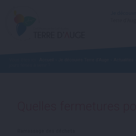
Je découv
Terre d’Au
Vous êtes ici :
Accueil
»
Je découvre Terre d’Auge
»
Actualités
»
jours fériés à venir ?
Quelles fermetures pou
Ramassage des déchets