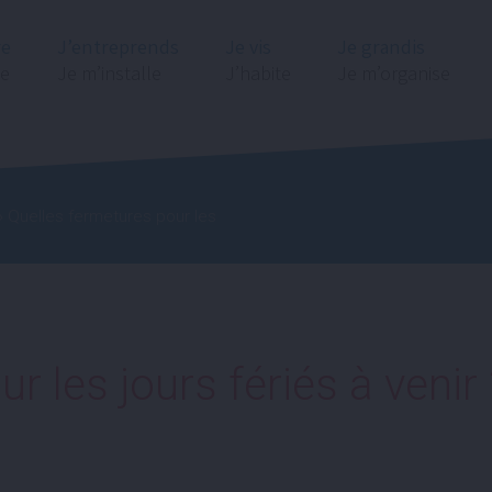
re
J’entreprends
Je vis
Je grandis
ge
Je m’installe
J’habite
Je m’organise
 Quelles fermetures pour les
r les jours fériés à venir 