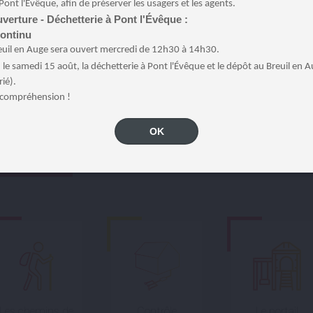
Pont l'Évêque, afin de préserver les usagers et les agents.
verture - Déchetterie à Pont l'Évêque :
continu
euil en Auge sera ouvert mercredi de 12h30 à 14h30.
:
le samedi 15 août, la déchetterie à Pont l'Évêque et le dépôt au Breuil en 
rié).
 compréhension !
OK
TIELS
Les chemins de
Contrôle
Le portail