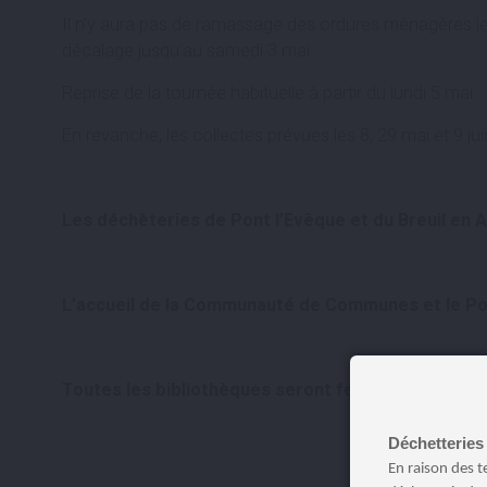
Il n’y aura pas de ramassage des ordures ménagères l
décalage jusqu’au samedi 3 mai.
Reprise de la tournée habituelle à partir du lundi 5 mai.
En revanche, les collectes prévues les 8, 29 mai et 9 j
Les déchèteries de Pont l’Evêque et du Breuil en A
L’accueil de la Communauté de Communes et le Poi
Toutes les bibliothèques seront fermées.
Déchetteries 
En raison des t