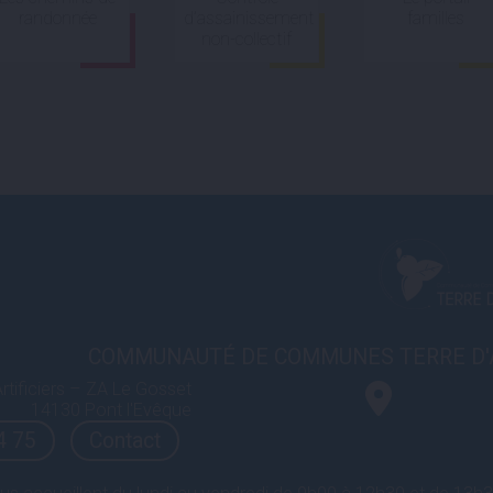
randonnée
d’assainissement
familles
non-collectif
COMMUNAUTÉ DE COMMUNES TERRE D'
rtificiers – ZA Le Gosset
14130 Pont l'Evêque
4 75
Contact