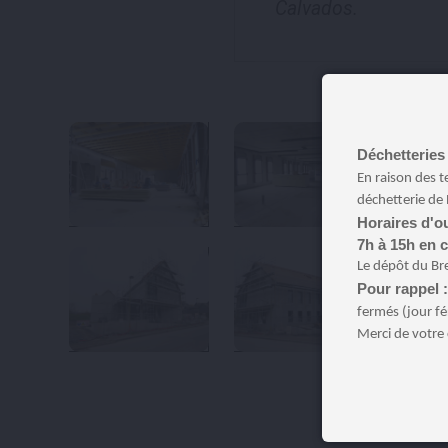
Calvados.
Déchetteries 
En raison des t
déchetterie de 
Horaires d'ou
7h à 15h en 
Le dépôt du Br
Pour rappel 
fermés (jour fé
Merci de votre