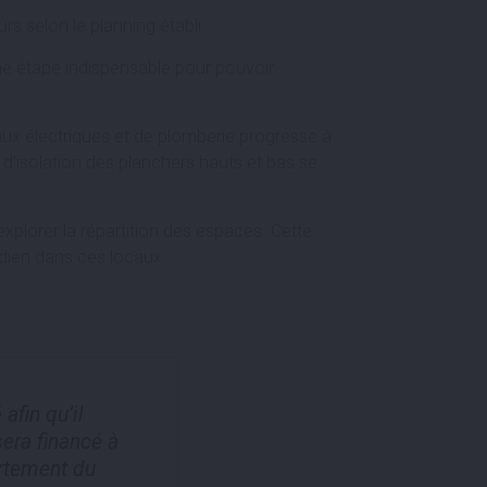
s selon le planning établi.
une étape indispensable pour pouvoir
aux électriques et de plomberie progresse à
x d’isolation des planchers hauts et bas se
explorer la répartition des espaces. Cette
idien dans ces locaux.
afin qu’il
era financé à
artement du