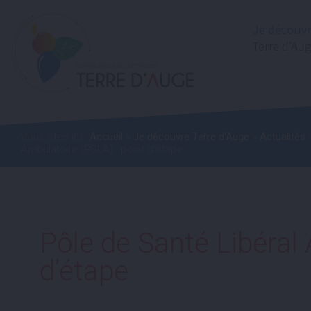
Je découv
Terre d’Au
Vous êtes ici :
Accueil
»
Je découvre Terre d’Auge
»
Actualités
»
Ambulatoire (PSLA) : point d’étape
Pôle de Santé Libéral 
d’étape