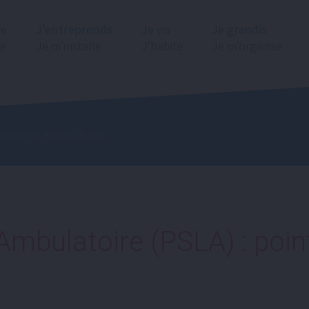
re
J’entreprends
Je vis
Je grandis
ge
Je m’installe
J’habite
Je m’organise
 Pôle de Santé Libéral
Ambulatoire (PSLA) : poin