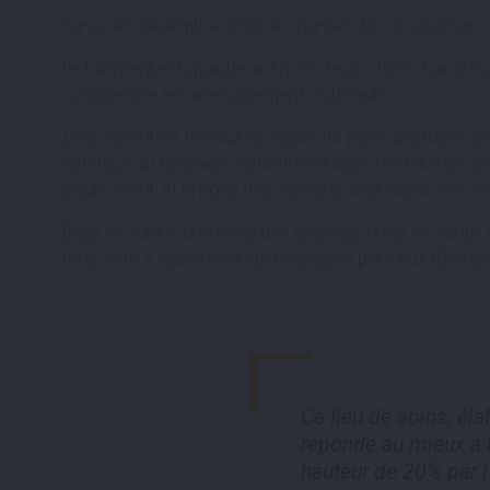
Lancé en décembre 2023, le chantier de construction du 
Le bâtiment est maintenant hors d’eau / hors d’air grâc
commencer les aménagements intérieurs.
Concernant les travaux en cours : la pose des tuiles s
l’intérieur du bâtiment, notamment avec l’installation de
poursuivent, et la pose des cloisons, déjà dessinées au
Dans ce cadre, une visite des professionnels de santé a
rencontre a également été l’occasion pour eux d’échang
Ce lieu de soins, éla
réponde au mieux à l
hauteur de 20% par l