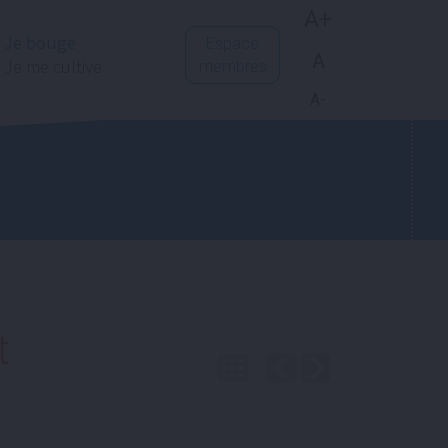
A+
Je bouge
Espace
A
Je me cultive
membres
A-
t