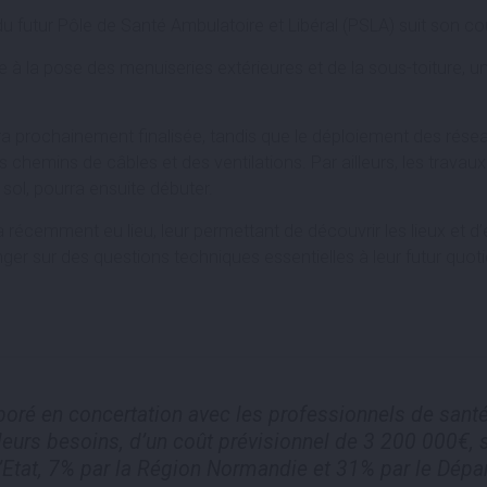
futur Pôle de Santé Ambulatoire et Libéral (PSLA) suit son cour
e à la pose des menuiseries extérieures et de la sous-toiture, 
era prochainement finalisée, tandis que le déploiement des rése
s chemins de câbles et des ventilations. Par ailleurs, les travau
 sol, pourra ensuite débuter.
 récemment eu lieu, leur permettant de découvrir les lieux et d’
er sur des questions techniques essentielles à leur futur quot
boré en concertation avec les professionnels de santé 
eurs besoins, d’un coût prévisionnel de 3 200 000€, s
’Etat, 7% par la Région Normandie et 31% par le Dép