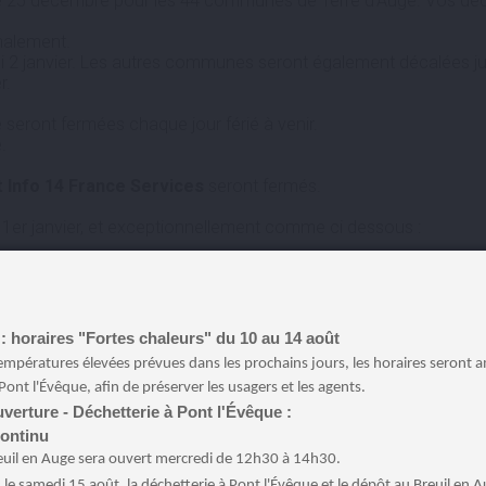
le 25 décembre pour les 44 communes de Terre d’Auge. Vos déc
malement.
udi 2 janvier. Les autres communes seront également décalées ju
r.
 seront fermées chaque jour férié à venir.
.
t Info 14 France Services
seront fermés.
1er janvier, et exceptionnellement comme ci dessous :
 vacances scolaires
: horaires "Fortes chaleurs" du 10 au 14 août
empératures élevées prévues dans les prochains jours, les horaires seront 
Pont l'Évêque, afin de préserver les usagers et les agents.
verture - Déchetterie à Pont l'Évêque :
continu
euil en Auge sera ouvert mercredi de 12h30 à 14h30.
:
le samedi 15 août, la déchetterie à Pont l'Évêque et le dépôt au Breuil en 