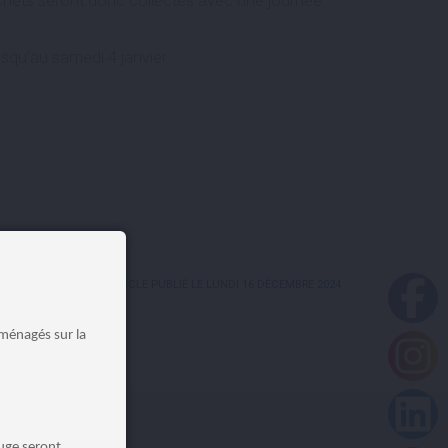
hets seront donc collectés avec une journée
squ’au samedi 4 janvier.
ARTICLE PUBLIÉ LE LUNDI 16 DÉCEMBRE 2024
aménagés sur la
Auge seront