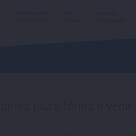
re
J’entreprends
Je vis
Je grandis
ge
Je m’installe
J’habite
Je m’organise
 Quelles fermetures pour les
r les jours fériés à venir 