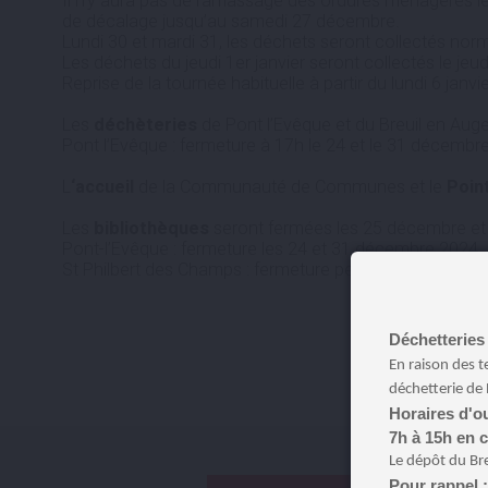
Il n’y aura pas de ramassage des ordures ménagères 
de décalage jusqu’au samedi 27 décembre.
Lundi 30 et mardi 31, les déchets seront collectés nor
Les déchets du jeudi 1er janvier seront collectés le je
Reprise de la tournée habituelle à partir du lundi 6 janvie
Les
déchèteries
de Pont l’Evêque et du Breuil en Auge
Pont l’Evêque : fermeture à 17h le 24 et le 31 décembre
L
‘accueil
de la Communauté de Communes et le
Poin
Les
bibliothèques
seront fermées les 25 décembre et 
Pont-l’Evêque : fermeture les 24 et 31 décembre 2024
St Philbert des Champs : fermeture pendant toutes les
Déchetteries 
En raison des t
déchetterie de 
Horaires d'ou
7h à 15h en 
Le dépôt du Br
Pour rappel 