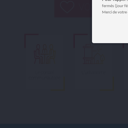
VOS ESSEN
fermés (jour fé
Merci de votre
Le conseil
L'urbanisme
communautaire