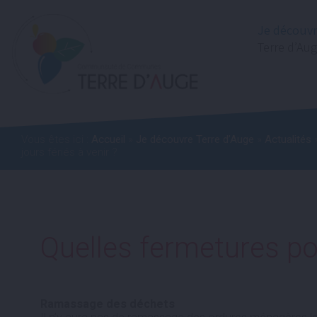
Je découv
Terre d’Au
Vous êtes ici :
Accueil
»
Je découvre Terre d’Auge
»
Actualités
»
jours fériés à venir ?
Quelles fermetures pou
Ramassage des déchets