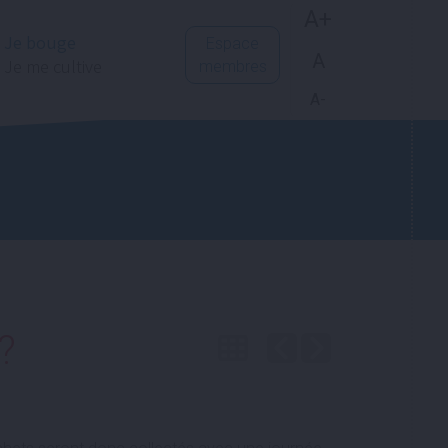
A+
Je bouge
Espace
A
Je me cultive
membres
A-
?